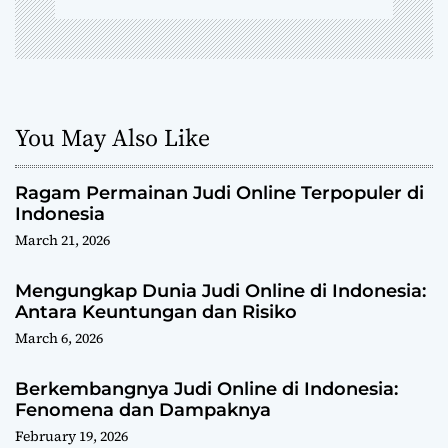
You May Also Like
Ragam Permainan Judi Online Terpopuler di
Indonesia
March 21, 2026
Mengungkap Dunia Judi Online di Indonesia:
Antara Keuntungan dan Risiko
March 6, 2026
Berkembangnya Judi Online di Indonesia:
Fenomena dan Dampaknya
February 19, 2026