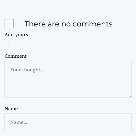
+
There are no comments
Add yours
Comment
Name