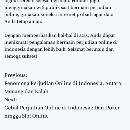
logout setelah selesai bermain. Hindari juga
menggunakan wifi publik saat bermain perjudian
online, gunakan koneksi internet pribadi agar data
Anda tetap aman.
Dengan memperhatikan hal-hal di atas, Anda dapat
menikmati pengalaman bermain perjudian online di
Indonesia dengan lebih baik. Selamat bermain dan
semoga sukses!
Previous:
P
Fenomena Perjudian Online di Indonesia: Antara
o
Menang dan Kalah
Next:
s
Geliat Perjudian Online di Indonesia: Dari Poker
t
hingga Slot Online
n