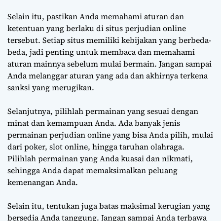
Selain itu, pastikan Anda memahami aturan dan
ketentuan yang berlaku di situs perjudian online
tersebut. Setiap situs memiliki kebijakan yang berbeda-
beda, jadi penting untuk membaca dan memahami
aturan mainnya sebelum mulai bermain. Jangan sampai
Anda melanggar aturan yang ada dan akhirnya terkena
sanksi yang merugikan.
Selanjutnya, pilihlah permainan yang sesuai dengan
minat dan kemampuan Anda. Ada banyak jenis
permainan perjudian online yang bisa Anda pilih, mulai
dari poker, slot online, hingga taruhan olahraga.
Pilihlah permainan yang Anda kuasai dan nikmati,
sehingga Anda dapat memaksimalkan peluang
kemenangan Anda.
Selain itu, tentukan juga batas maksimal kerugian yang
bersedia Anda tanggung. Jangan sampai Anda terbawa