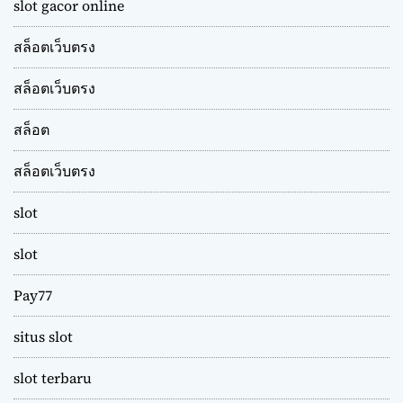
slot gacor online
สล็อตเว็บตรง
สล็อตเว็บตรง
สล็อต
สล็อตเว็บตรง
slot
slot
Pay77
situs slot
slot terbaru