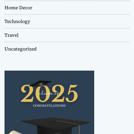
Home Decor
Technology
Travel
Uncategorized