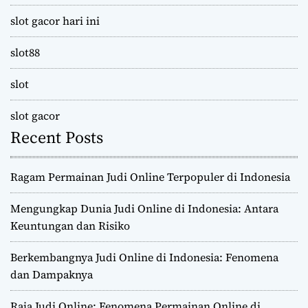
slot gacor hari ini
slot88
slot
slot gacor
Recent Posts
Ragam Permainan Judi Online Terpopuler di Indonesia
Mengungkap Dunia Judi Online di Indonesia: Antara
Keuntungan dan Risiko
Berkembangnya Judi Online di Indonesia: Fenomena
dan Dampaknya
Raja Judi Online: Fenomena Permainan Online di