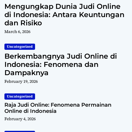
Mengungkap Dunia Judi Online
di Indonesia: Antara Keuntungan
dan Risiko
March 6, 2026
Uncategorized
Berkembangnya Judi Online di
Indonesia: Fenomena dan
Dampaknya
February 19, 2026
Uncategorized
Raja Judi Online: Fenomena Permainan
Online di Indonesia
February 4, 2026